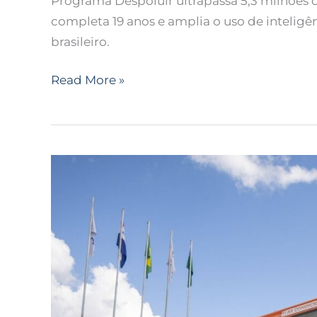
Programa Despoluir ultrapassa 5,3 milhões d
completa 19 anos e amplia o uso de inteligê
brasileiro.
Read More »
Tursan
recebe
61
novos
ônibus
Marcopolo
para
operações