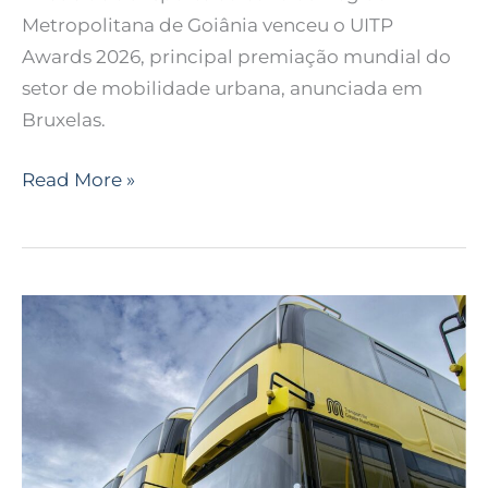
Metropolitana de Goiânia venceu o UITP
Awards 2026, principal premiação mundial do
setor de mobilidade urbana, anunciada em
Bruxelas.
Read More »
Transporte
público
reestatizado
vira
marca
da