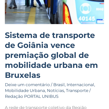
global
de
mobilidade
urbana
em
Sistema de transporte
Bruxelas
de Goiânia vence
premiação global de
mobilidade urbana em
Bruxelas
Deixe um comentário
/
Brasil
,
Internacional
,
Mobilidade Urbana
,
Notícias
,
Transporte
/
Redação PORTAL UNIBUS
A rede de transporte coletivo da Região