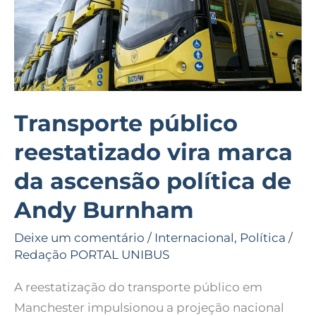
ascensão
política
de
Andy
Burnham
Transporte público
reestatizado vira marca
da ascensão política de
Andy Burnham
Deixe um comentário
/
Internacional
,
Política
/
Redação PORTAL UNIBUS
A reestatização do transporte público em
Manchester impulsionou a projeção nacional