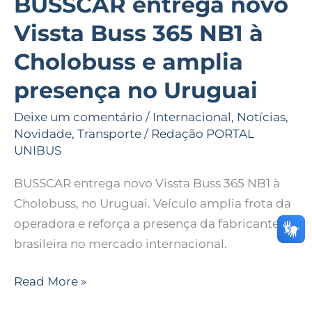
BUSSCAR entrega novo
no
Vissta Buss 365 NB1 à
Uruguai
Cholobuss e amplia
presença no Uruguai
Deixe um comentário
/
Internacional
,
Notícias
,
Novidade
,
Transporte
/
Redação PORTAL
UNIBUS
BUSSCAR entrega novo Vissta Buss 365 NB1 à
Cholobuss, no Uruguai. Veículo amplia frota da
operadora e reforça a presença da fabricante
brasileira no mercado internacional.
Read More »