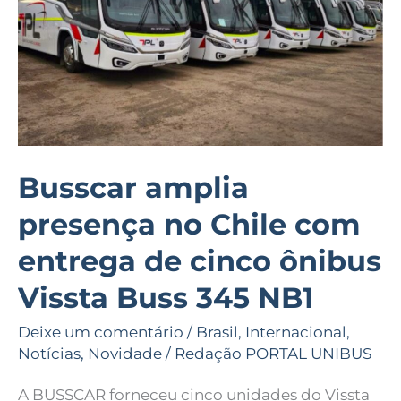
com
entrega
de
cinco
ônibus
Vissta
Buss
Busscar amplia
345
presença no Chile com
NB1
entrega de cinco ônibus
Vissta Buss 345 NB1
Deixe um comentário
/
Brasil
,
Internacional
,
Notícias
,
Novidade
/
Redação PORTAL UNIBUS
A BUSSCAR forneceu cinco unidades do Vissta