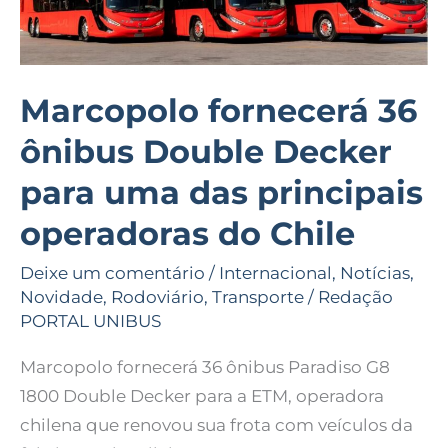
das
principais
operadoras
do
Marcopolo fornecerá 36
Chile
ônibus Double Decker
para uma das principais
operadoras do Chile
Deixe um comentário
/
Internacional
,
Notícias
,
Novidade
,
Rodoviário
,
Transporte
/
Redação
PORTAL UNIBUS
Marcopolo fornecerá 36 ônibus Paradiso G8
1800 Double Decker para a ETM, operadora
chilena que renovou sua frota com veículos da