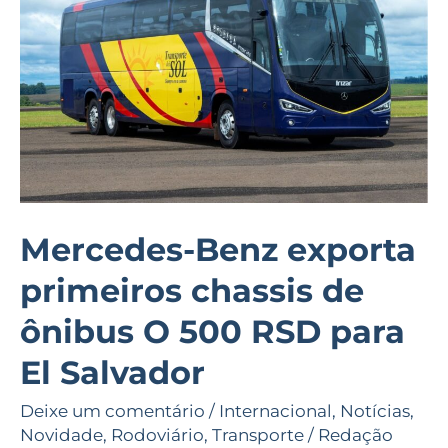
chassis
de
ônibus
O
500
RSD
para
El
Mercedes-Benz exporta
Salvador
primeiros chassis de
ônibus O 500 RSD para
El Salvador
Deixe um comentário
/
Internacional
,
Notícias
,
Novidade
,
Rodoviário
,
Transporte
/
Redação