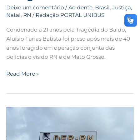
Deixe um comentário
/
Acidente
,
Brasil
,
Justiça
,
Natal
,
RN
/
Redação PORTAL UNIBUS
Condenado a 21 anos pela Tragédia do Baldo,
Aluísio Farias Batista foi preso após mais de 40
anos foragido em operação conjunta das
polícias civis do RN e de Mato Grosso.
Read More »
DER
recua
e
mantém