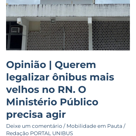
mais
velhos
no
RN.
O
Ministério
Público
Opinião | Querem
precisa
legalizar ônibus mais
agir
velhos no RN. O
Ministério Público
precisa agir
Deixe um comentário
/
Mobilidade em Pauta
/
Redação PORTAL UNIBUS