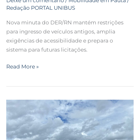
Deixe um comentário
/
Mobilidade em Pauta
/
Redação PORTAL UNIBUS
Nova minuta do DER/RN mantém restrições
para ingresso de veículos antigos, amplia
exigências de acessibilidade e prepara o
sistema para futuras licitações.
Read More »
Trampolim
da
Vitória
é