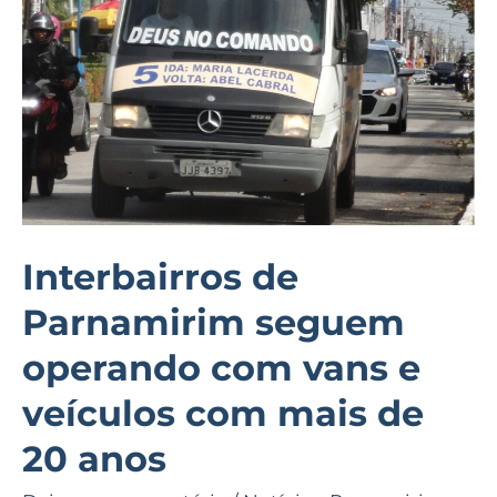
operando
com
vans
e
veículos
com
mais
de
Interbairros de
20
Parnamirim seguem
anos
operando com vans e
veículos com mais de
20 anos