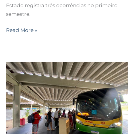
Estado registra três ocorrências no primeiro
semestre.
Read More »
Em
seis
meses,
RN
teve
quase
250
mil