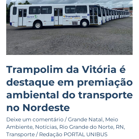
destaque
em
premiação
ambiental
do
transporte
no
Nordeste
Trampolim da Vitória é
destaque em premiação
ambiental do transporte
no Nordeste
Deixe um comentário
/
Grande Natal
,
Meio
Ambiente
,
Notícias
,
Rio Grande do Norte
,
RN
,
Transporte
/
Redação PORTAL UNIBUS