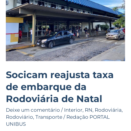
de
embarque
da
Rodoviária
de
Natal
Socicam reajusta taxa
de embarque da
Rodoviária de Natal
Deixe um comentário
/
Interior
,
RN
,
Rodoviária
,
Rodoviário
,
Transporte
/
Redação PORTAL
UNIBUS