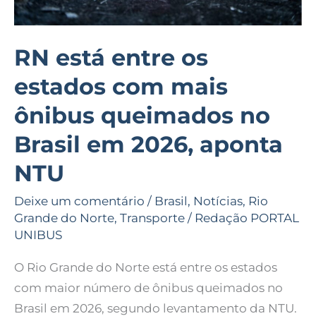
no
Brasil
em
RN está entre os
2026,
estados com mais
aponta
NTU
ônibus queimados no
Brasil em 2026, aponta
NTU
Deixe um comentário
/
Brasil
,
Notícias
,
Rio
Grande do Norte
,
Transporte
/
Redação PORTAL
UNIBUS
O Rio Grande do Norte está entre os estados
com maior número de ônibus queimados no
Brasil em 2026, segundo levantamento da NTU.