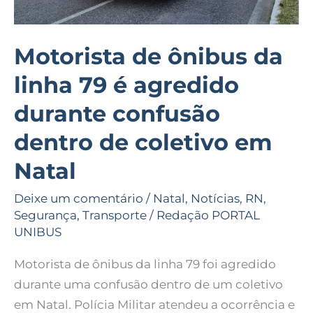
confusão
dentro
de
Motorista de ônibus da
coletivo
linha 79 é agredido
em
Natal
durante confusão
dentro de coletivo em
Natal
Deixe um comentário
/
Natal
,
Notícias
,
RN
,
Segurança
,
Transporte
/
Redação PORTAL
UNIBUS
Motorista de ônibus da linha 79 foi agredido
durante uma confusão dentro de um coletivo
em Natal. Polícia Militar atendeu a ocorrência e