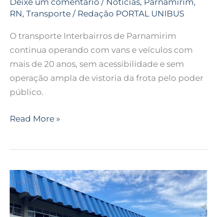
Deixe um comentário
/
Notícias
,
Parnamirim
,
RN
,
Transporte
/
Redação PORTAL UNIBUS
O transporte Interbairros de Parnamirim
continua operando com vans e veículos com
mais de 20 anos, sem acessibilidade e sem
operação ampla de vistoria da frota pelo poder
público.
Read More »
Socicam
reajusta
taxa