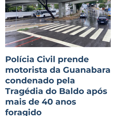
da
Guanabara
condenado
pela
Tragédia
do
Baldo
após
Polícia Civil prende
mais
motorista da Guanabara
de
40
condenado pela
anos
Tragédia do Baldo após
foragido
mais de 40 anos
foragido