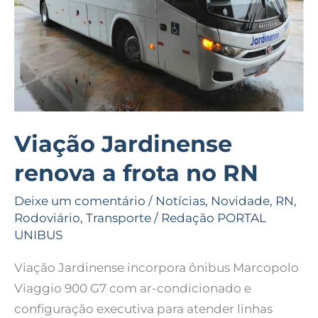
no
RN
Viação Jardinense
renova a frota no RN
Deixe um comentário
/
Notícias
,
Novidade
,
RN
,
Rodoviário
,
Transporte
/
Redação PORTAL
UNIBUS
Viação Jardinense incorpora ônibus Marcopolo
Viaggio 900 G7 com ar-condicionado e
configuração executiva para atender linhas