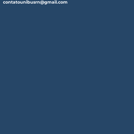
contatounibusrn@gmail.com