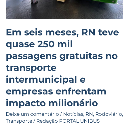
passagens
gratuitas
no
transporte
Em seis meses, RN teve
intermunicipal
quase 250 mil
e
empresas
passagens gratuitas no
enfrentam
transporte
impacto
milionário
intermunicipal e
empresas enfrentam
impacto milionário
Deixe um comentário
/
Notícias
,
RN
,
Rodoviário
,
Transporte
/
Redação PORTAL UNIBUS