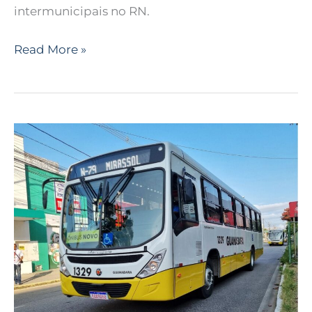
intermunicipais no RN.
Read More »
Motorista
de
ônibus
da
linha
79
é
agredido
durante