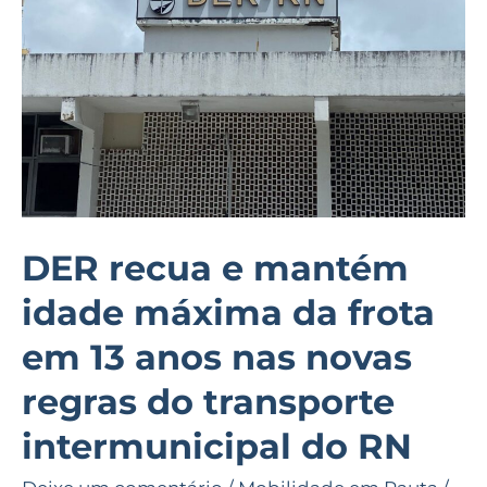
idade
máxima
da
frota
em
13
anos
nas
DER recua e mantém
novas
idade máxima da frota
regras
do
em 13 anos nas novas
transporte
regras do transporte
intermunicipal
do
intermunicipal do RN
RN