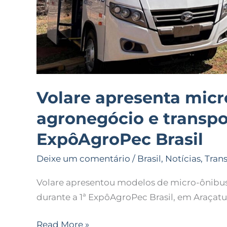
Volare apresenta micr
agronegócio e transpo
ExpôAgroPec Brasil
Deixe um comentário
/
Brasil
,
Notícias
,
Tran
Volare apresentou modelos de micro-ônibus p
durante a 1ª ExpôAgroPec Brasil, em Araçatu
Read More »