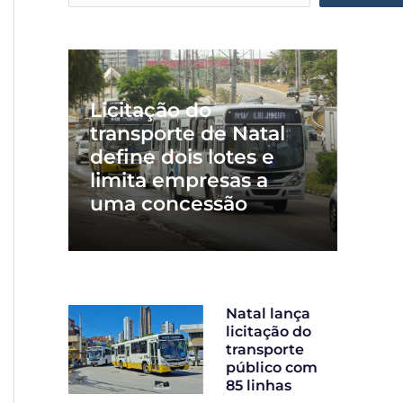
Licitação do
transporte de Natal
define dois lotes e
limita empresas a
uma concessão
Natal lança
licitação do
transporte
público com
85 linhas