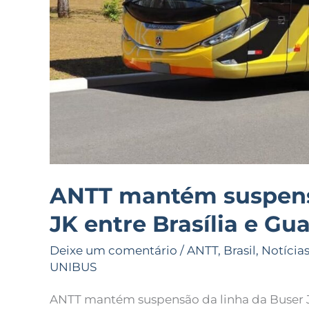
ANTT mantém suspensã
JK entre Brasília e Gu
Deixe um comentário
/
ANTT
,
Brasil
,
Notícia
UNIBUS
ANTT mantém suspensão da linha da Buser JK