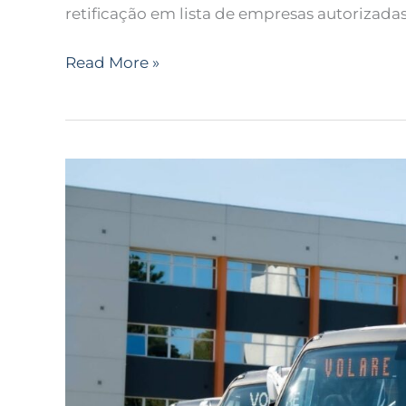
retificação em lista de empresas autorizada
Read More »
Volare
entrega
quatro
micro-
ônibus
Fly
10
Fretamento
para