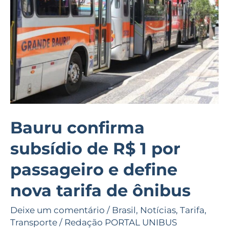
R$
1
por
passageiro
e
define
nova
tarifa
Bauru confirma
de
subsídio de R$ 1 por
ônibus
passageiro e define
nova tarifa de ônibus
Deixe um comentário
/
Brasil
,
Notícias
,
Tarifa
,
Transporte
/
Redação PORTAL UNIBUS