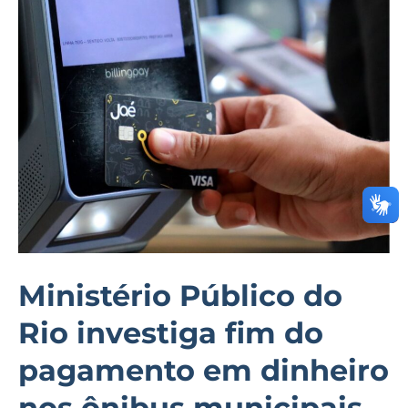
Público
do
Rio
investiga
fim
do
pagamento
em
dinheiro
nos
ônibus
Ministério Público do
municipais
Rio investiga fim do
pagamento em dinheiro
nos ônibus municipais