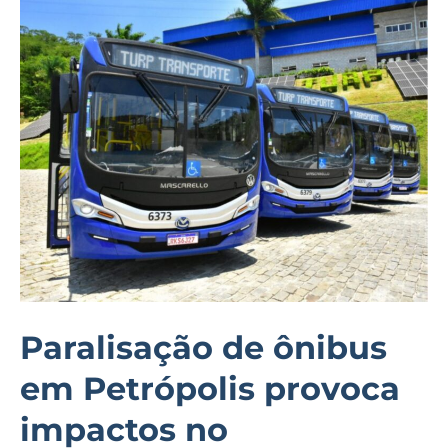
Paralisação
de
ônibus
em
Petrópolis
provoca
impactos
no
deslocamento
de
passageiros
Paralisação de ônibus
em Petrópolis provoca
impactos no