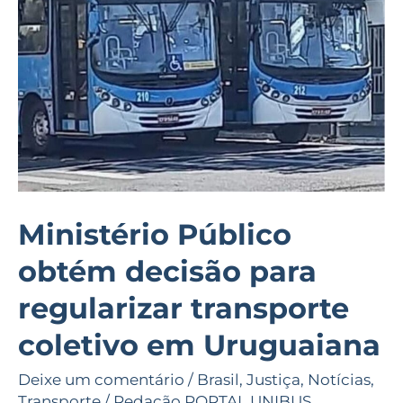
decisão
para
regularizar
transporte
coletivo
em
Uruguaiana
Ministério Público
obtém decisão para
regularizar transporte
coletivo em Uruguaiana
Deixe um comentário
/
Brasil
,
Justiça
,
Notícias
,
Transporte
/
Redação PORTAL UNIBUS