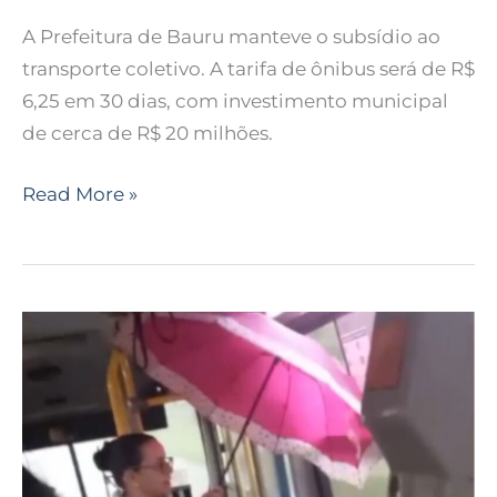
A Prefeitura de Bauru manteve o subsídio ao
transporte coletivo. A tarifa de ônibus será de R$
6,25 em 30 dias, com investimento municipal
de cerca de R$ 20 milhões.
Read More »
Passageira
usa
guarda-
chuva
dentro
de