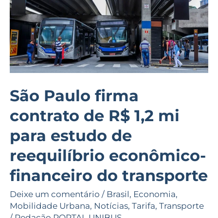
R$
1,2
mi
para
estudo
de
reequilíbrio
São Paulo firma
econômico-
contrato de R$ 1,2 mi
financeiro
do
para estudo de
transporte
reequilíbrio econômico-
financeiro do transporte
Deixe um comentário
/
Brasil
,
Economia
,
Mobilidade Urbana
,
Notícias
,
Tarifa
,
Transporte
/
Redação PORTAL UNIBUS