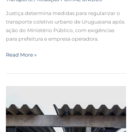
Justiça determina medidas para regularizar o
transporte coletivo urbano de Uruguaiana após
ação do Ministério Público, com exigências
para prefeitura e empresa operadora.
Read More »
São
Paulo
firma
contrato
de