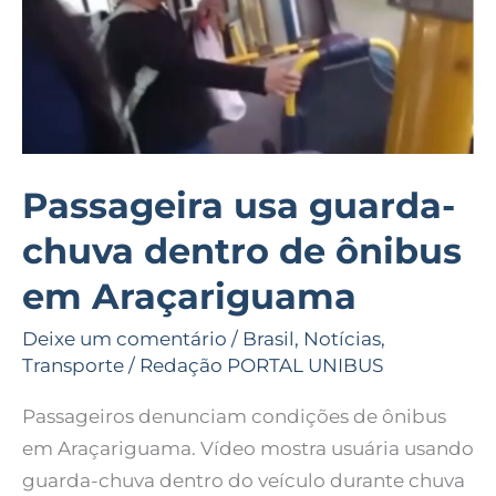
ônibus
em
Araçariguama
Passageira usa guarda-
chuva dentro de ônibus
em Araçariguama
Deixe um comentário
/
Brasil
,
Notícias
,
Transporte
/
Redação PORTAL UNIBUS
Passageiros denunciam condições de ônibus
em Araçariguama. Vídeo mostra usuária usando
guarda-chuva dentro do veículo durante chuva