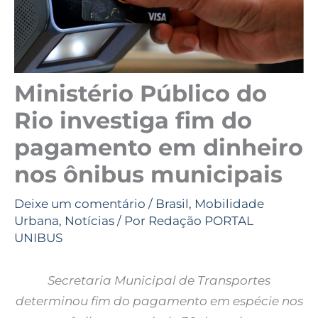
Ministério Público do
Rio investiga fim do
pagamento em dinheiro
nos ônibus municipais
Deixe um comentário
/
Brasil
,
Mobilidade
Urbana
,
Notícias
/ Por
Redação PORTAL
UNIBUS
Secretaria Municipal de Transportes
determinou fim do pagamento em espécie nos