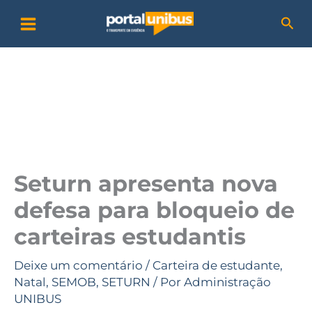
Ir
P
Pesq
para
e
o
s
conteúdo
q
u
i
s
a
Seturn apresenta nova
r
defesa para bloqueio de
carteiras estudantis
Deixe um comentário
/
Carteira de estudante
,
Natal
,
SEMOB
,
SETURN
/ Por
Administração
UNIBUS