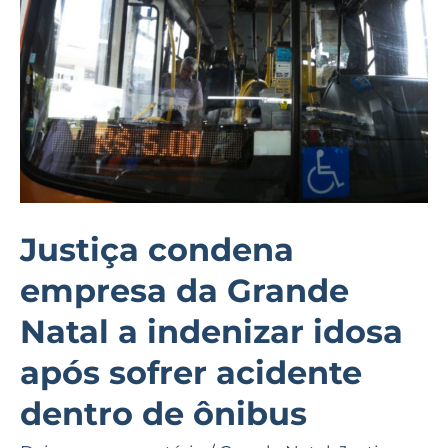
Grande
Natal
a
indenizar
idosa
após
sofrer
acidente
Justiça condena
dentro
empresa da Grande
de
ônibus
Natal a indenizar idosa
após sofrer acidente
dentro de ônibus