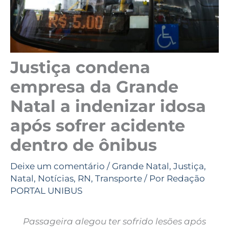
Justiça condena
empresa da Grande
Natal a indenizar idosa
após sofrer acidente
dentro de ônibus
Deixe um comentário
/
Grande Natal
,
Justiça
,
Natal
,
Notícias
,
RN
,
Transporte
/ Por
Redação
PORTAL UNIBUS
Passageira alegou ter sofrido lesões após