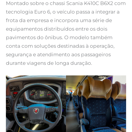
Montado sobre o chassi Scania K410C B6X2 com
tecnologia Euro 6, o veículo passa a integrar a
frota da empresa e incorpora uma série de
equipamentos distribuídos entre os dois
pavimentos do ônibus. O modelo também
conta com soluções destinadas à operação,
segurança e atendimento aos passageiros
durante viagens de longa duração.