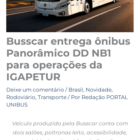
Busscar entrega ônibus
Panorâmico DD NB1
para operações da
IGAPETUR
Deixe um comentário
/
Brasil
,
Novidade
,
Rodoviário
,
Transporte
/ Por
Redação PORTAL
UNIBUS
Veículo produzido pela Busscar conta com
dois salões, poltronas leito, acessibilidade,