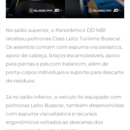
No salão superior, o Panorâmico DD NB1
recebeu poltronas Class Leito Turismo Busscar.
Os assentos contam com espuma viscoelástica,
apoio de cabeça, braços escamoteáveis, apoio
para pernas e pés com balancim, além de
porta-copos individuais e suporte para descarte
de resíduos.
Já no salão inferior, o veículo foi equipado com
poltronas Leito Busscar, também desenvolvidas
com espuma viscoelástica e recursos
ergonômicos voltados ao descanso dos