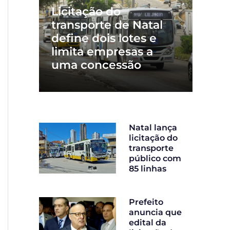
Licitação do
transporte de Natal
define dois lotes e
limita empresas a
uma concessão
Natal lança
licitação do
transporte
público com
85 linhas
Prefeito
anuncia que
edital da