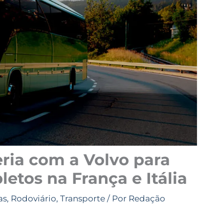
ria com a Volvo para
etos na França e Itália
as
,
Rodoviário
,
Transporte
/ Por
Redação