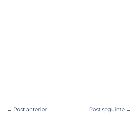
←
Post anterior
Post seguinte
→