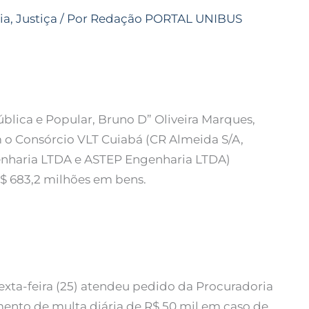
ia
,
Justiça
/ Por
Redação PORTAL UNIBUS
ública e Popular, Bruno D” Oliveira Marques,
 Consórcio VLT Cuiabá (CR Almeida S/A,
enharia LTDA e ASTEP Engenharia LTDA)
R$ 683,2 milhões em bens.
sexta-feira (25) atendeu pedido da Procuradoria
mento de multa diária de R$ 50 mil em caso de