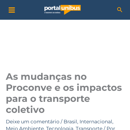
Ir
P
Pesq
para
e
o
s
conteúdo
q
u
i
s
a
As mudanças no
r
Proconve e os impactos
para o transporte
coletivo
Deixe um comentário
/
Brasil
,
Internacional
,
Meio Ambiente
,
Tecnologia
,
Transporte
/ Por