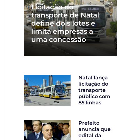
Licitação do
transporte de Natal
define dois lotes e
limita empresas a
uma concessão
Natal lança
licitação do
transporte
público com
85 linhas
Prefeito
anuncia que
edital da