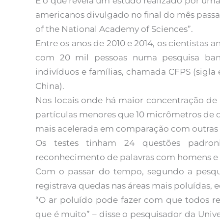
É o que revela um estudo realizado por uma
americanos divulgado no final do mês pass
of the National Academy of Sciences”.
Entre os anos de 2010 e 2014, os cientistas
com 20 mil pessoas numa pesquisa ban
indivíduos e famílias, chamada CFPS (sigla
China).
Nos locais onde há maior concentração de 
partículas menores que 10 micrômetros de 
mais acelerada em comparação com outras 
Os testes tinham 24 questões padro
reconhecimento de palavras com homens e 
Com o passar do tempo, segundo a pesquis
registrava quedas nas áreas mais poluídas, 
“O ar poluído pode fazer com que todos r
que é muito” – disse o pesquisador da Unive