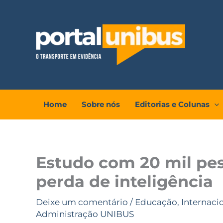
Ir
para
o
conteúdo
Home
Sobre nós
Editorias e Colunas
Estudo com 20 mil pes
perda de inteligência
Deixe um comentário
/
Educação
,
Internaci
Administração UNIBUS