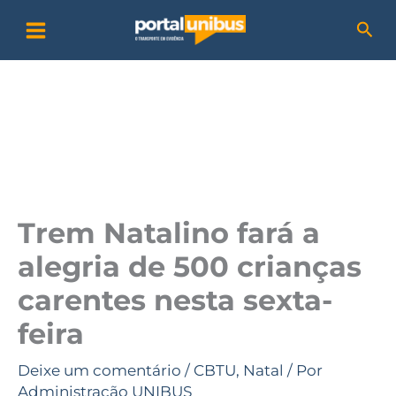
Ir
P
Pesq
para
e
o
s
conteúdo
q
u
i
s
a
Trem Natalino fará a
r
alegria de 500 crianças
carentes nesta sexta-
feira
Deixe um comentário
/
CBTU
,
Natal
/ Por
Administração UNIBUS