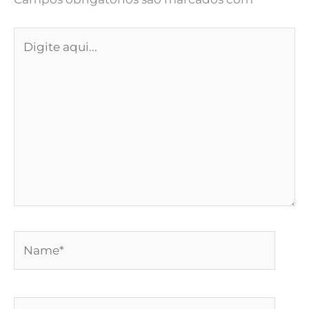
Digite
aqui...
Name*
Email*