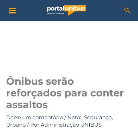
Ir
P
Pesq
para
e
o
s
conteúdo
q
u
i
s
a
Ônibus serão
r
reforçados para conter
assaltos
Deixe um comentário
/
Natal
,
Segurança
,
Urbano
/ Por
Administração UNIBUS