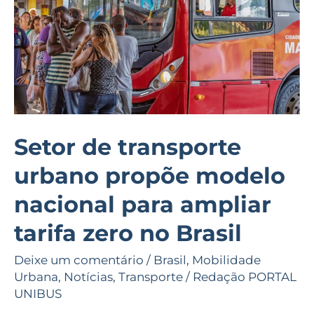
modelo
nacional
para
ampliar
tarifa
zero
no
Setor de transporte
Brasil
urbano propõe modelo
nacional para ampliar
tarifa zero no Brasil
Deixe um comentário
/
Brasil
,
Mobilidade
Urbana
,
Notícias
,
Transporte
/
Redação PORTAL
UNIBUS