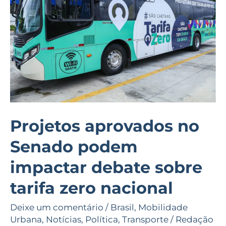
podem
impactar
debate
sobre
tarifa
zero
nacional
Projetos aprovados no
Senado podem
impactar debate sobre
tarifa zero nacional
Deixe um comentário
/
Brasil
,
Mobilidade
Urbana
,
Notícias
,
Política
,
Transporte
/
Redação