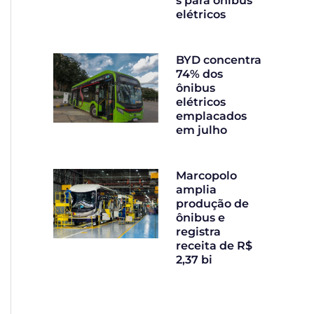
s para ônibus
elétricos
BYD concentra
74% dos
ônibus
elétricos
emplacados
em julho
Marcopolo
amplia
produção de
ônibus e
registra
receita de R$
2,37 bi