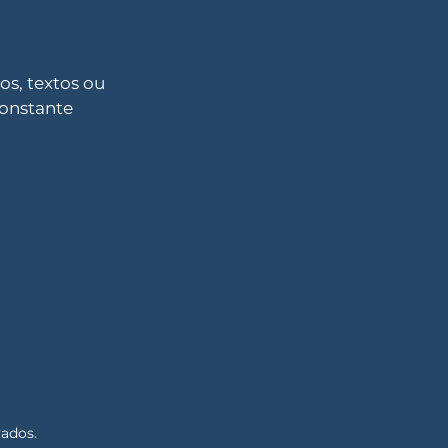
s, textos ou
constante
vados.