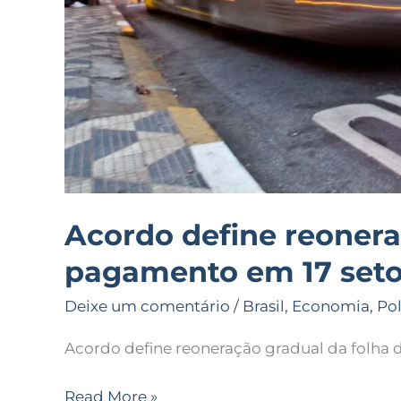
de
2025
Acordo define reonera
pagamento em 17 setor
Deixe um comentário
/
Brasil
,
Economia
,
Pol
Acordo define reoneração gradual da folha 
Read More »