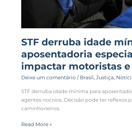
STF derruba idade mí
aposentadoria especia
impactar motoristas e
Deixe um comentário
/
Brasil
,
Justiça
,
Notíci
STF derruba idade mínima para aposentadori
agentes nocivos. Decisão pode ter reflexos 
caminhoneiros.
Read More »