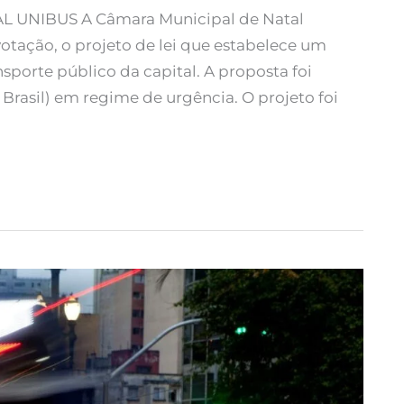
 UNIBUS A Câmara Municipal de Natal
votação, o projeto de lei que estabelece um
sporte público da capital. A proposta foi
 Brasil) em regime de urgência. O projeto foi