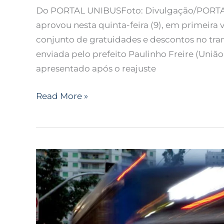
Do PORTAL UNIBUSFoto: Divulgação/PORTAL
aprovou nesta quinta-feira (9), em primeira 
conjunto de gratuidades e descontos no tran
enviada pelo prefeito Paulinho Freire (União
apresentado após o reajuste
Read More »
Justiça
nega
habeas
corpus
a