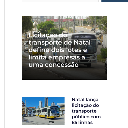
Licitação do
transporte de Natal
define dois lotes e
limita empresas a
uma concessão
Natal lança
licitação do
transporte
público com
85 linhas