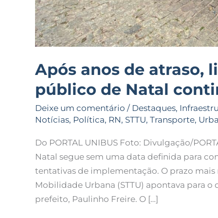
Após anos de atraso, l
público de Natal conti
Deixe um comentário
/
Destaques
,
Infraestr
Notícias
,
Política
,
RN
,
STTU
,
Transporte
,
Urb
Do PORTAL UNIBUS Foto: Divulgação/PORTAL
Natal segue sem uma data definida para co
tentativas de implementação. O prazo mais 
Mobilidade Urbana (STTU) apontava para o di
prefeito, Paulinho Freire. O […]