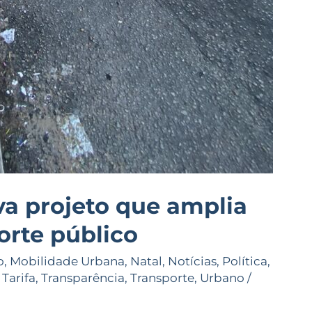
a projeto que amplia
orte público
o
,
Mobilidade Urbana
,
Natal
,
Notícias
,
Política
,
,
Tarifa
,
Transparência
,
Transporte
,
Urbano
/