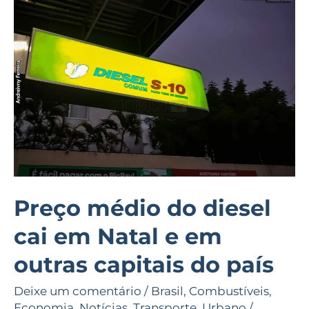
médio
do
diesel
cai
em
Natal
e
em
outras
capitais
Preço médio do diesel
do
cai em Natal e em
país
outras capitais do país
Deixe um comentário
/
Brasil
,
Combustíveis
,
Economia
,
Notícias
,
Transporte
,
Urbano
/