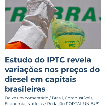
do
IPTC
revela
variações
nos
preços
do
diesel
em
Estudo do IPTC revela
capitais
variações nos preços do
brasileiras
diesel em capitais
brasileiras
Deixe um comentário
/
Brasil
,
Combustíveis
,
Economia
,
Notícias
/
Redação PORTAL UNIBUS