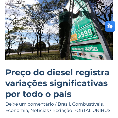
diesel
registra
variações
significativas
por
todo
o
país
Preço do diesel registra
variações significativas
por todo o país
Deixe um comentário
/
Brasil
,
Combustíveis
,
Economia
,
Notícias
/
Redação PORTAL UNIBUS