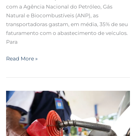
com a Agência Nacional do Petróleo, Gás
Natural e Biocombustíveis (ANP), as
transportadoras gastam, em média, 35% de seu
faturamento com o abastecimento de veículos.
Para
Read More »
Índice
de
Preços
Edenred
Ticket