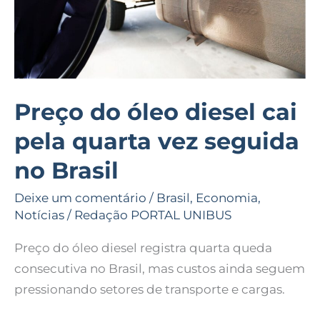
vez
seguida
no
Brasil
Preço do óleo diesel cai
pela quarta vez seguida
no Brasil
Deixe um comentário
/
Brasil
,
Economia
,
Notícias
/
Redação PORTAL UNIBUS
Preço do óleo diesel registra quarta queda
consecutiva no Brasil, mas custos ainda seguem
pressionando setores de transporte e cargas.