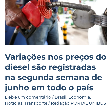
do
diesel
são
registradas
na
segunda
semana
de
Variações nos preços do
junho
diesel são registradas
em
todo
na segunda semana de
o
junho em todo o país
país
Deixe um comentário
/
Brasil
,
Economia
,
Notícias
,
Transporte
/
Redação PORTAL UNIBUS