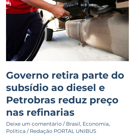
subsídio
ao
diesel
e
Petrobras
reduz
preço
nas
Governo retira parte do
refinarias
subsídio ao diesel e
Petrobras reduz preço
nas refinarias
Deixe um comentário
/
Brasil
,
Economia
,
Política
/
Redação PORTAL UNIBUS