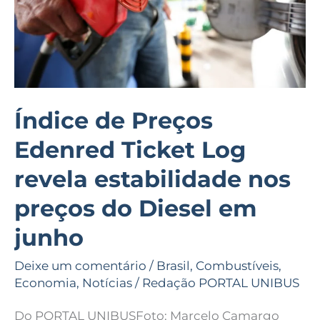
Log
revela
estabilidade
nos
preços
do
Índice de Preços
Diesel
Edenred Ticket Log
em
junho
revela estabilidade nos
preços do Diesel em
junho
Deixe um comentário
/
Brasil
,
Combustíveis
,
Economia
,
Notícias
/
Redação PORTAL UNIBUS
Do PORTAL UNIBUSFoto: Marcelo Camargo