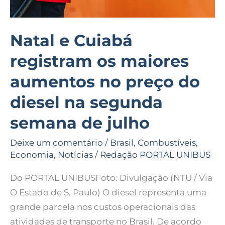
preço
do
diesel
Natal e Cuiabá
na
registram os maiores
segunda
semana
aumentos no preço do
de
diesel na segunda
julho
semana de julho
Deixe um comentário
/
Brasil
,
Combustíveis
,
Economia
,
Notícias
/
Redação PORTAL UNIBUS
Do PORTAL UNIBUSFoto: Divulgação (NTU / Via
O Estado de S. Paulo) O diesel representa uma
grande parcela nos custos operacionais das
atividades de transporte no Brasil. De acordo