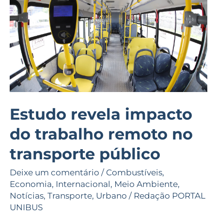
do
trabalho
remoto
no
transporte
público
Estudo revela impacto
do trabalho remoto no
transporte público
Deixe um comentário
/
Combustíveis
,
Economia
,
Internacional
,
Meio Ambiente
,
Notícias
,
Transporte
,
Urbano
/
Redação PORTAL
UNIBUS