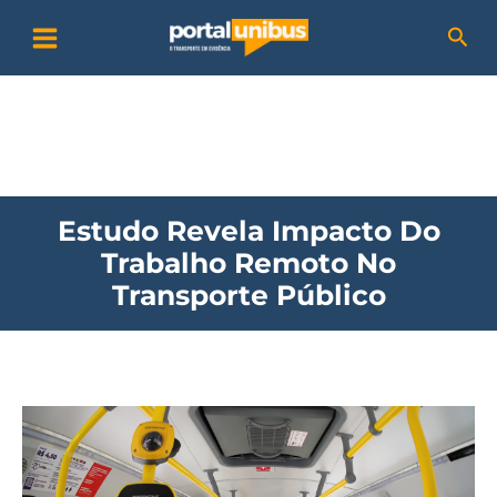
Ir
P
Pesq
para
e
o
s
conteúdo
q
u
i
Estudo Revela Impacto Do
s
Trabalho Remoto No
a
Transporte Público
r
Estudo
revela
impacto