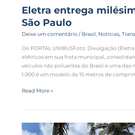
Eletra entrega milésim
São Paulo
Deixe um comentário
/
Brasil
,
Notícias
,
Tran
Do PORTAL UNIBUSFoto: Divulgação (Eletra B
elétricos em sua frota municipal, consoli
veículos não poluentes do Brasil e uma das
1.000 é um modelo de 15 metros de compri
Read More »
Eletra