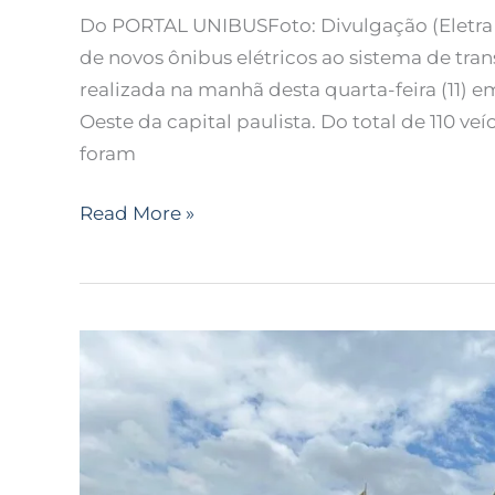
Do PORTAL UNIBUSFoto: Divulgação (Eletra B
de novos ônibus elétricos ao sistema de tran
realizada na manhã desta quarta-feira (11) 
Oeste da capital paulista. Do total de 110 v
foram
Read More »
Eletra
entrega
milésimo
ônibus
elétrico