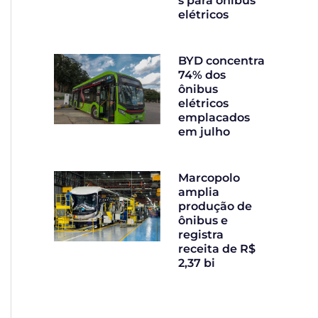
s para ônibus
elétricos
BYD concentra
74% dos
ônibus
elétricos
emplacados
em julho
Marcopolo
amplia
produção de
ônibus e
registra
receita de R$
2,37 bi