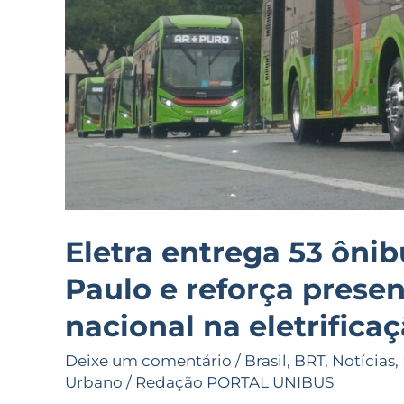
indústria
nacional
na
eletrificação
da
frota
Eletra entrega 53 ônib
Paulo e reforça presen
nacional na eletrificaç
Deixe um comentário
/
Brasil
,
BRT
,
Notícias
,
Urbano
/
Redação PORTAL UNIBUS