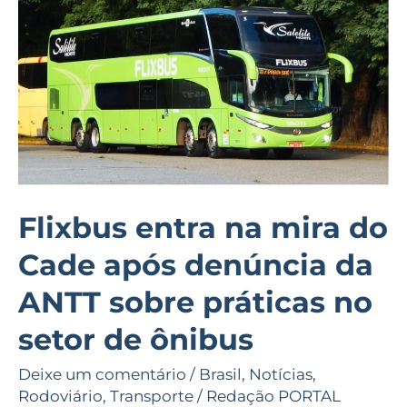
do
Cade
após
denúncia
da
ANTT
sobre
práticas
Flixbus entra na mira do
no
Cade após denúncia da
setor
de
ANTT sobre práticas no
ônibus
setor de ônibus
Deixe um comentário
/
Brasil
,
Notícias
,
Rodoviário
,
Transporte
/
Redação PORTAL