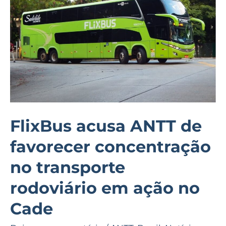
favorecer
concentração
no
transporte
rodoviário
em
ação
no
FlixBus acusa ANTT de
Cade
favorecer concentração
no transporte
rodoviário em ação no
Cade