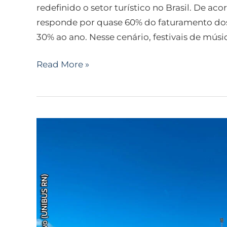
redefinido o setor turístico no Brasil. De ac
responde por quase 60% do faturamento dos
30% ao ano. Nesse cenário, festivais de músi
Read More »
Polo
da
Zona
Norte
terá
linhas
especiais