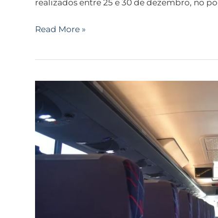
realizados entre 25 e 30 de dezembro, no p
Read More »
Turismo
de
experiências
impulsiona
viagens
de
ônibus
no
Brasil