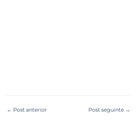
←
Post anterior
Post seguinte
→