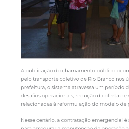
A publicação do chamamento público ocorr
pelo transporte coletivo de Rio Branco nos
prefeitura, o sistema atravessa um períod
desafios operacionais, redução da oferta de 
relacionadas à reformulação do modelo de p
Nesse cenário, a contratação emergencial 
para assegurar a manutenção da operação até