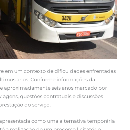
e em um contexto de dificuldades enfrentadas
 últimos anos. Conforme informações da
o de aproximadamente seis anos marcado por
viagens, questões contratuais e discussões
restação do serviço.
é apresentada como uma alternativa temporária
 a realização de um processo licitatório