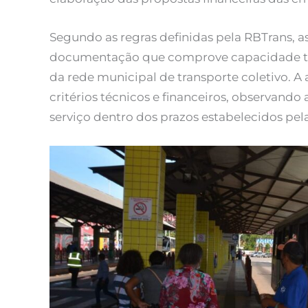
Segundo as regras definidas pela RBTrans, a
documentação que comprove capacidade téc
da rede municipal de transporte coletivo. A
critérios técnicos e financeiros, observando
serviço dentro dos prazos estabelecidos pel