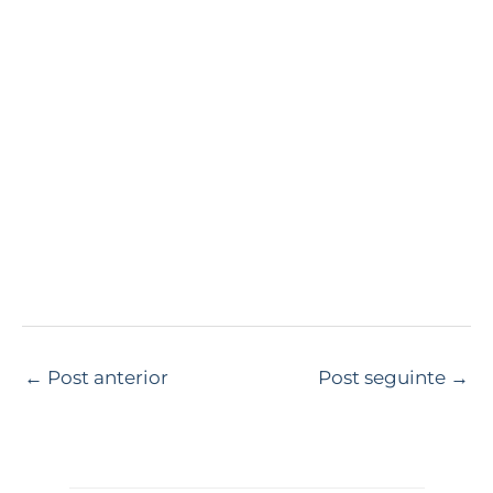
←
Post anterior
Post seguinte
→