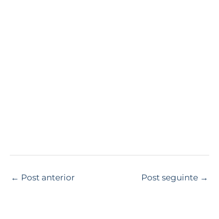
←
Post anterior
Post seguinte
→