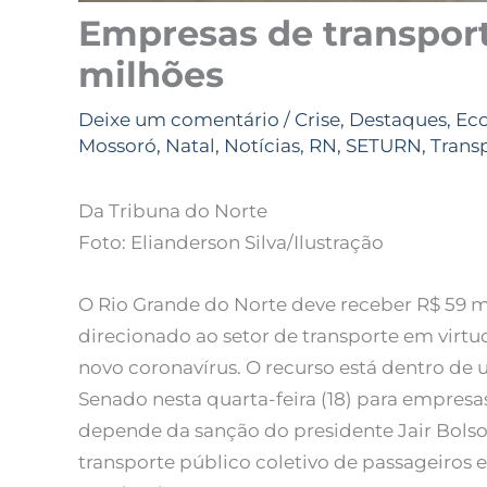
Empresas de transport
milhões
Deixe um comentário
/
Crise
,
Destaques
,
Ec
Mossoró
,
Natal
,
Notícias
,
RN
,
SETURN
,
Trans
Da Tribuna do Norte
Foto: Elianderson Silva/Ilustração
O Rio Grande do Norte deve receber R$ 59 mi
direcionado ao setor de transporte em virt
novo coronavírus. O recurso está dentro de
Senado nesta quarta-feira (18) para empresa
depende da sanção do presidente Jair Bolson
transporte público coletivo de passageiros e