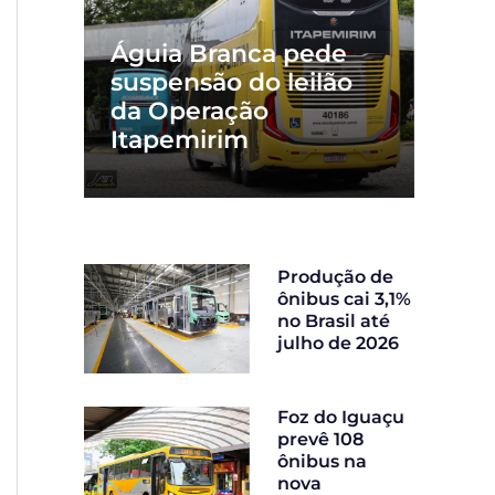
Águia Branca pede
suspensão do leilão
da Operação
Itapemirim
Produção de
ônibus cai 3,1%
no Brasil até
julho de 2026
Foz do Iguaçu
prevê 108
ônibus na
nova