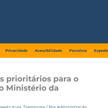
Privacidade
Acessibilidade
Parceiros
Expedi
 prioritários para o
o Ministério da
raestrutura
,
Transporte
/ Por
Administração