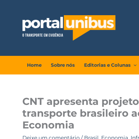
Ir
para
o
conteúdo
Home
Sobre nós
Editorias e Colunas
CNT apresenta projetos
transporte brasileiro a
Economia
Deixe um comentário
/
Brasil
,
Economia
,
Inf