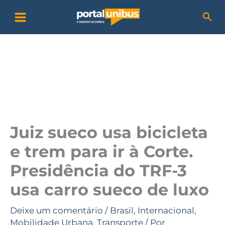
Ir
P
Pesq
para
e
o
s
conteúdo
q
u
i
s
a
Juiz sueco usa bicicleta
r
e trem para ir à Corte.
Presidência do TRF-3
usa carro sueco de luxo
Deixe um comentário
/
Brasil
,
Internacional
,
Mobilidade Urbana
,
Transporte
/ Por