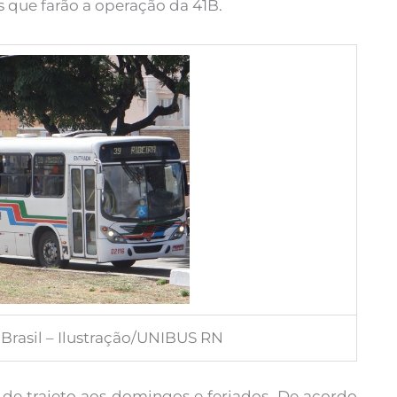
 que farão a operação da 41B.
Brasil – Ilustração/UNIBUS RN
o de trajeto aos domingos e feriados. De acordo