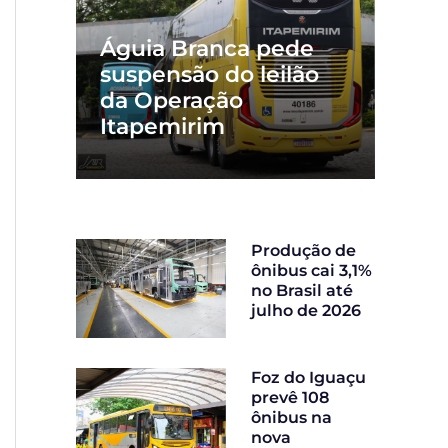
Águia Branca pede
suspensão do leilão
da Operação
Itapemirim
Produção de
ônibus cai 3,1%
no Brasil até
julho de 2026
Foz do Iguaçu
prevê 108
ônibus na
nova