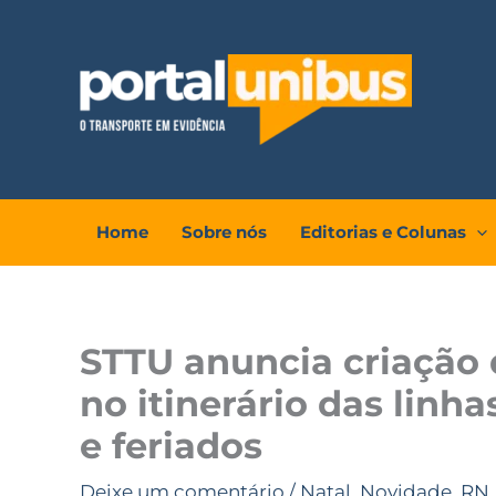
Ir
para
o
conteúdo
Home
Sobre nós
Editorias e Colunas
STTU anuncia criação d
no itinerário das linh
e feriados
Deixe um comentário
/
Natal
,
Novidade
,
RN