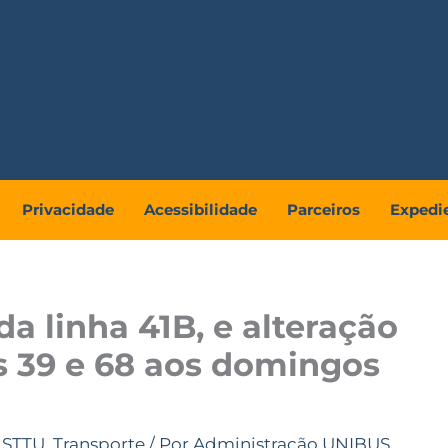
Privacidade
Acessibilidade
Parceiros
Expedi
a linha 41B, e alteração
as 39 e 68 aos domingos
,
STTU
,
Transporte
/ Por
Administração UNIBUS