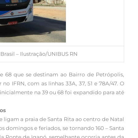
Brasil – Ilustração/UNIBUS RN
 e 68 que se destinam ao Bairro de Petrópolis,
 no IFRN, com as linhas 33A, 37, 51 e 78A/47. O
icialmente na 39 ou 68 foi expandido para até
dos
ue ligam a praia de Santa Rita ao centro de Natal
 aos domingos e feriados, se tornando 160 – Santa
pela Ponte de Igapó, semelhante ocorria antes da