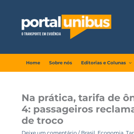
Ir
para
o
conteúdo
Home
Sobre nós
Editorias e Colunas
Na prática, tarifa de ô
4: passageiros reclam
de troco
Deixe um comentário
/
Brasil
,
Economia
,
Tar