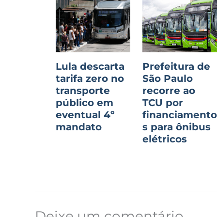
Lula descarta
Prefeitura de
tarifa zero no
São Paulo
transporte
recorre ao
público em
TCU por
eventual 4º
financiament
mandato
s para ônibus
elétricos
Deixe um comentário