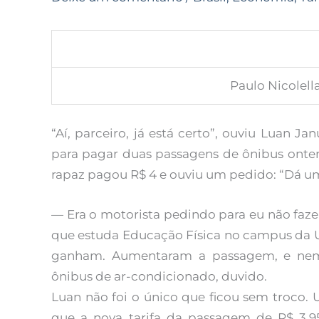
Paulo Nicolel
“Aí, parceiro, já está certo”, ouviu Luan J
para pagar duas passagens de ônibus ontem
rapaz pagou R$ 4 e ouviu um pedido: “Dá uma
— Era o motorista pedindo para eu não faz
que estuda Educação Física no campus da 
ganham. Aumentaram a passagem, e nem 
ônibus de ar-condicionado, duvido.
Luan não foi o único que ficou sem troco.
que a nova tarifa da passagem de R$ 3,9