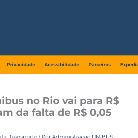
Privacidade
Acessibilidade
Parceiros
Expedi
nibus no Rio vai para R$
am da falta de R$ 0,05
ifa
,
Transporte
/ Por
Administração UNIBUS