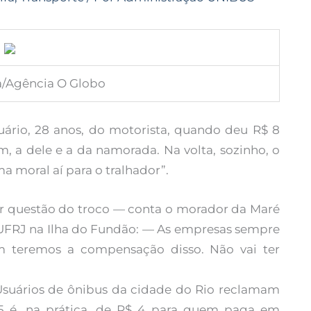
la/Agência O Globo
anuário, 28 anos, do motorista, quando deu R$ 8
, a dele e a da namorada. Na volta, sozinho, o
 moral aí para o tralhador”.
er questão do troco — conta o morador da Maré
UFRJ na Ilha do Fundão: — As empresas sempre
teremos a compensação disso. Não vai ter
 Usuários de ônibus da cidade do Rio reclamam
5 é, na prática, de R$ 4 para quem paga em