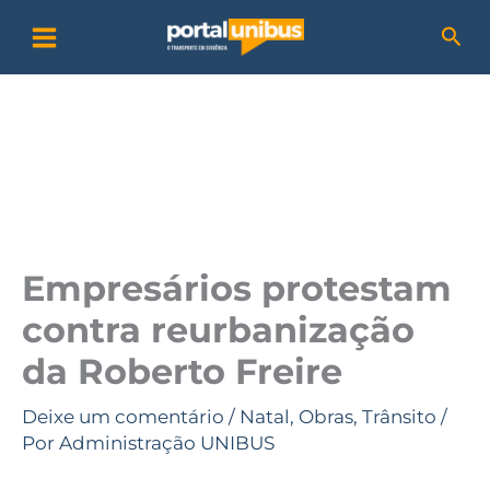
Ir
P
Pesq
para
e
o
s
conteúdo
q
u
i
s
a
Empresários protestam
r
contra reurbanização
da Roberto Freire
Deixe um comentário
/
Natal
,
Obras
,
Trânsito
/
Por
Administração UNIBUS