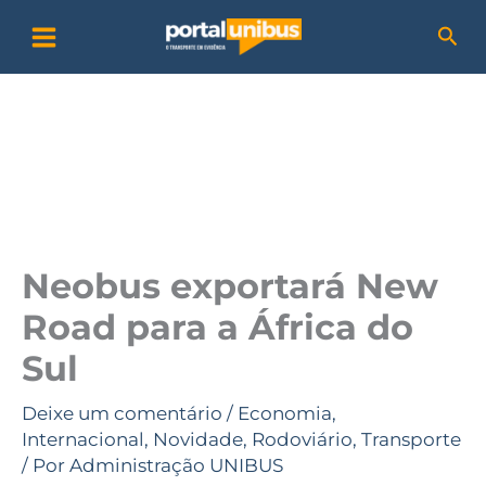
Ir
P
Pesq
para
e
o
s
conteúdo
q
u
i
s
a
Neobus exportará New
r
Road para a África do
Sul
Deixe um comentário
/
Economia
,
Internacional
,
Novidade
,
Rodoviário
,
Transporte
/ Por
Administração UNIBUS