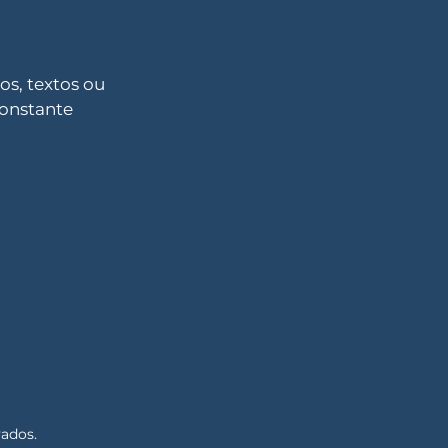
s, textos ou
constante
vados.