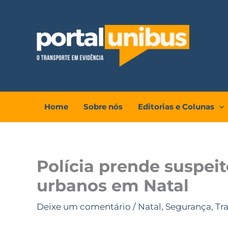
Ir
para
o
conteúdo
Home
Sobre nós
Editorias e Colunas
Polícia prende suspeit
urbanos em Natal
Deixe um comentário
/
Natal
,
Segurança
,
Tr