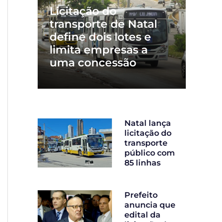
Licitação do
transporte de Natal
define dois lotes e
limita empresas a
uma concessão
Natal lança
licitação do
transporte
público com
85 linhas
Prefeito
anuncia que
edital da