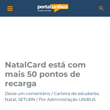
Ir
P
Pesq
para
e
o
s
conteúdo
q
u
i
s
a
NatalCard está com
r
mais 50 pontos de
recarga
Deixe um comentário
/
Carteira de estudante
,
Natal
,
SETURN
/ Por
Administração UNIBUS