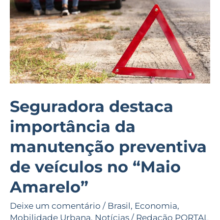
manutenção
preventiva
de
veículos
no
“Maio
Amarelo”
Seguradora destaca
importância da
manutenção preventiva
de veículos no “Maio
Amarelo”
Deixe um comentário
/
Brasil
,
Economia
,
Mobilidade Urbana
,
Notícias
/
Redação PORTAL