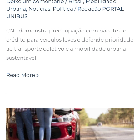
Deixe um comentário
/
Brasil
,
Mobilidade
Urbana
,
Notícias
,
Política
/
Redação PORTAL
UNIBUS
CNT demonstra preocupação com pacote de
crédito para veículos leves e defende prioridade
ao transporte coletivo e à mobilidade urbana
sustentável.
Read More »
Seguradora
destaca
importância
da