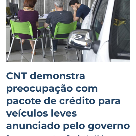
pacote
de
crédito
para
veículos
leves
anunciado
pelo
CNT demonstra
governo
preocupação com
pacote de crédito para
veículos leves
anunciado pelo governo