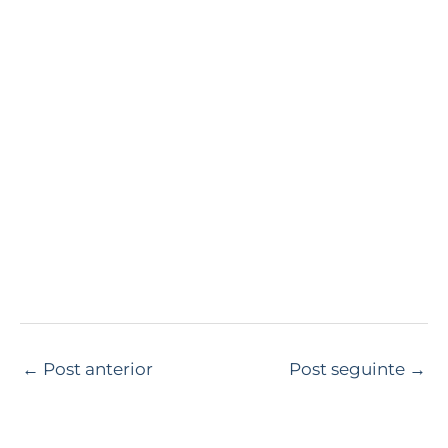
←
Post anterior
Post seguinte
→