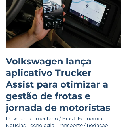
Assist
para
otimizar
a
gestão
de
frotas
Volkswagen lança
e
aplicativo Trucker
jornada
de
Assist para otimizar a
motoristas
gestão de frotas e
jornada de motoristas
Deixe um comentário
/
Brasil
,
Economia
,
Notícias
,
Tecnologia
,
Transporte
/
Redação