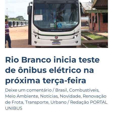
teste
de
ônibus
elétrico
na
próxima
terça-
feira
Rio Branco inicia teste
de ônibus elétrico na
próxima terça-feira
Deixe um comentário
/
Brasil
,
Combustíveis
,
Meio Ambiente
,
Notícias
,
Novidade
,
Renovação
de Frota
,
Transporte
,
Urbano
/
Redação PORTAL
UNIBUS