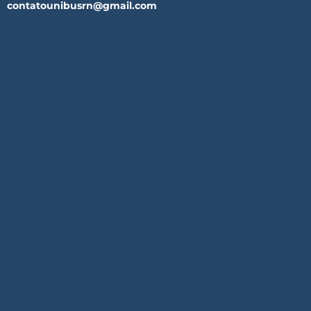
contatounibusrn@gmail.com