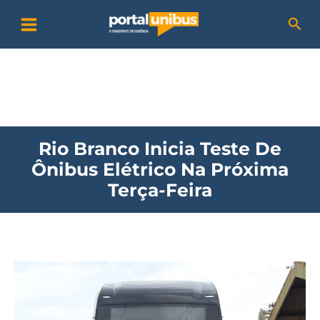
Ir
P
Pesq
para
e
o
s
conteúdo
q
u
i
Rio Branco Inicia Teste De
s
Ônibus Elétrico Na Próxima
a
Terça-Feira
r
Rio
Branco
inicia