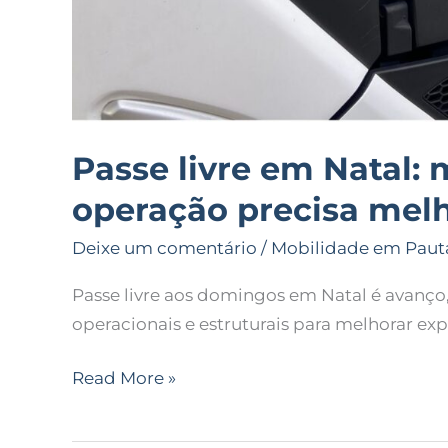
Passe livre em Natal: 
operação precisa mel
Deixe um comentário
/
Mobilidade em Paut
Passe livre aos domingos em Natal é avanço,
operacionais e estruturais para melhorar exp
Read More »