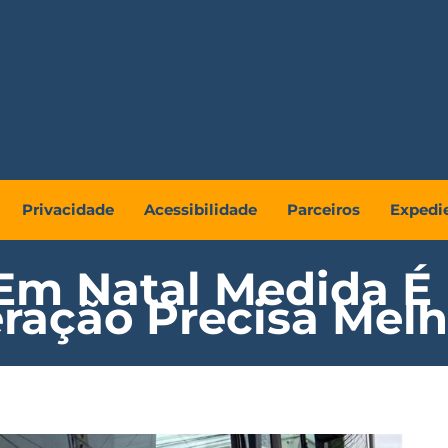
Privacidade
Acessibilidade
Parceiros
Expedi
 Em Natal Medida É 
ração Precisa Melh