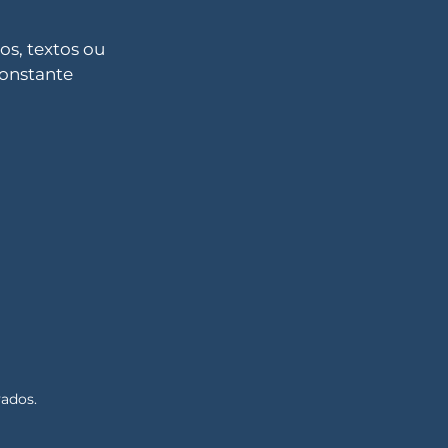
s, textos ou
constante
vados.