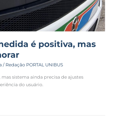
medida é positiva, mas
horar
a
/
Redação PORTAL UNIBUS
 mas sistema ainda precisa de ajustes
eriência do usuário.