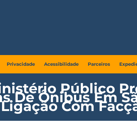
Privacidade
Acessibilidade
Parceiros
Expedi
nistério Público Pr
s De Ônibus Em Sã
 Ligação Com Facç