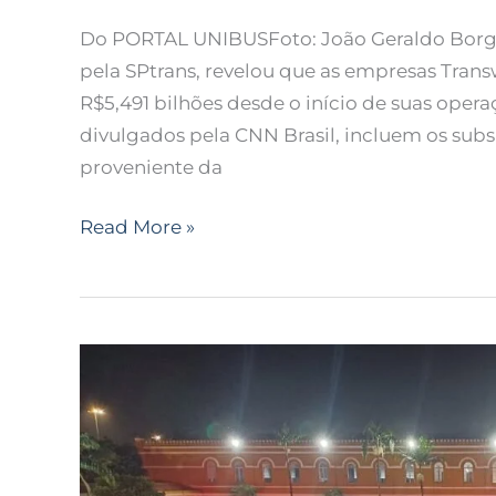
Do PORTAL UNIBUSFoto: João Geraldo Borge
pela SPtrans, revelou que as empresas Tran
R$5,491 bilhões desde o início de suas opera
divulgados pela CNN Brasil, incluem os subsí
proveniente da
Read More »
Polícia
Militar
garante
circulação
de