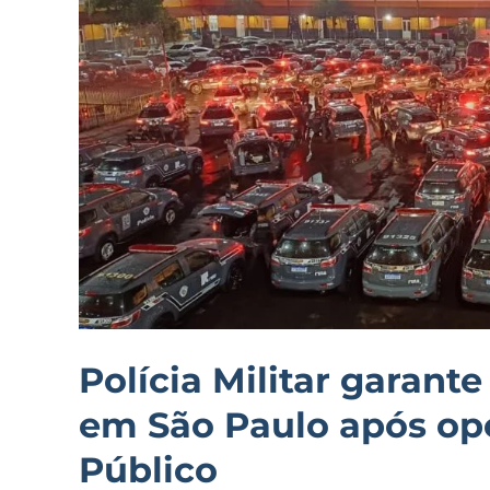
ônibus
em
São
Paulo
após
operação
do
Ministério
Público
Polícia Militar garant
em São Paulo após ope
Público