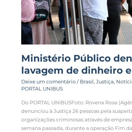
Ministério Público de
lavagem de dinheiro 
Deixe um comentário
/
Brasil
,
Justiça
,
Notíci
PORTAL UNIBUS
Do PORTAL UNIBUSFoto: Rovena Rosa (Agênci
denunciou à Justiça 26 pessoas pela suspei
organizações criminosas através de empresa
semana passada, durante a operação Fim da 