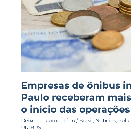
de
R$
5
bilhões
desde
o
início
das
operações
Empresas de ônibus i
Paulo receberam mais 
o início das operações
Deixe um comentário
/
Brasil
,
Notícias
,
Polic
UNIBUS