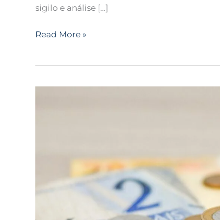
sigilo e análise […]
Read More »
Empresas
de
ônibus
investigadas
em
São
Paulo
receberam
mais