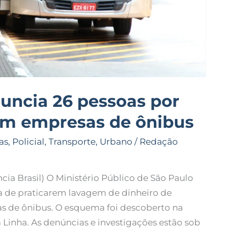
nuncia 26 pessoas por
em empresas de ônibus
as
,
Policial
,
Transporte
,
Urbano
/
Redação
a Brasil) O Ministério Público de São Paulo
ta de praticarem lavagem de dinheiro de
s de ônibus. O esquema foi descoberto na
Linha. As denúncias e investigações estão sob