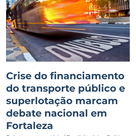
transporte
público
e
superlotação
marcam
debate
nacional
em
Crise do financiamento
Fortaleza
do transporte público e
superlotação marcam
debate nacional em
Fortaleza