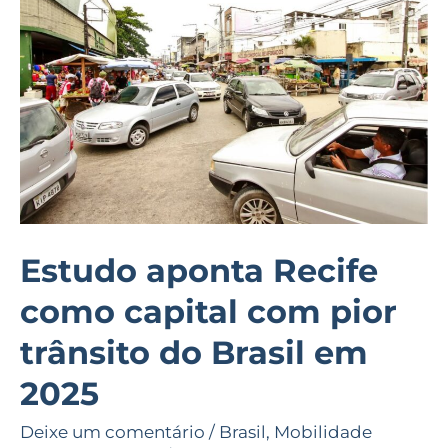
como
capital
com
pior
trânsito
do
Brasil
em
2025
Estudo aponta Recife
como capital com pior
trânsito do Brasil em
2025
Deixe um comentário
/
Brasil
,
Mobilidade