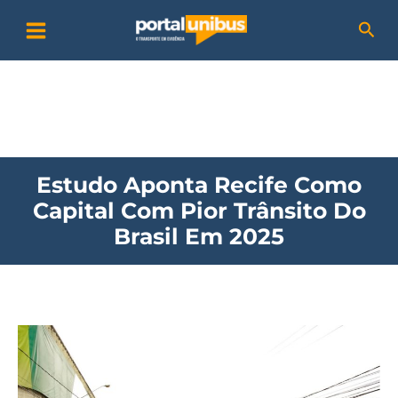
Ir
P
Pesq
para
e
o
s
conteúdo
q
u
i
Estudo Aponta Recife Como
s
Capital Com Pior Trânsito Do
a
Brasil Em 2025
r
Estudo
aponta
Recife