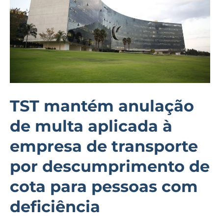
multa
aplicada
à
empresa
de
transporte
por
TST mantém anulação
descumprimento
de multa aplicada à
de
cota
empresa de transporte
para
por descumprimento de
pessoas
cota para pessoas com
com
deficiência
deficiência