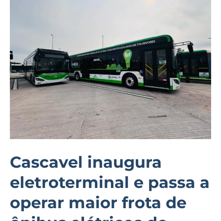
inaugura
eletroterminal
e
passa
a
operar
maior
frota
de
ônibus
elétricos
Cascavel inaugura
do
eletroterminal e passa a
interior
do
operar maior frota de
Paraná