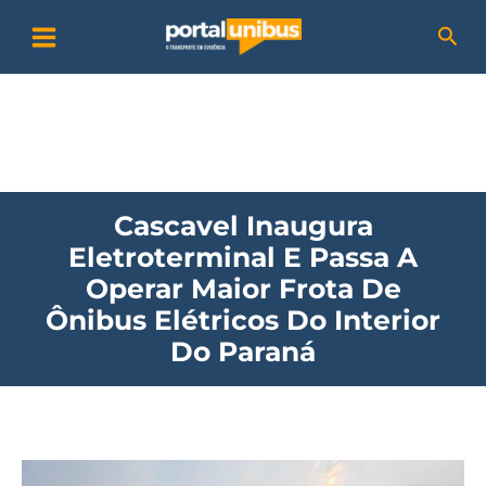
Ir
P
Pesq
para
e
o
s
conteúdo
q
u
i
Cascavel Inaugura
s
Eletroterminal E Passa A
a
Operar Maior Frota De
r
Ônibus Elétricos Do Interior
Do Paraná
Cascavel