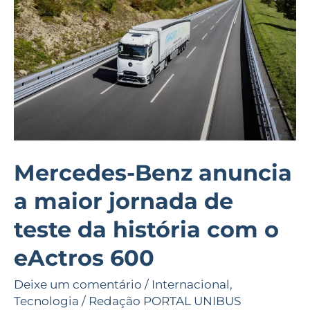
maior
jornada
de
teste
da
história
com
o
Mercedes-Benz anuncia
eActros
a maior jornada de
600
teste da história com o
eActros 600
Deixe um comentário
/
Internacional
,
Tecnologia
/
Redação PORTAL UNIBUS