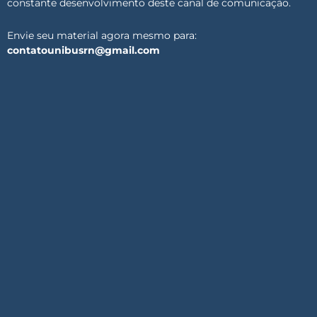
constante desenvolvimento deste canal de comunicação.
Envie seu material agora mesmo para:
contatounibusrn@gmail.com